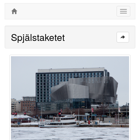
Toggle
navigati
Spjälstaketet