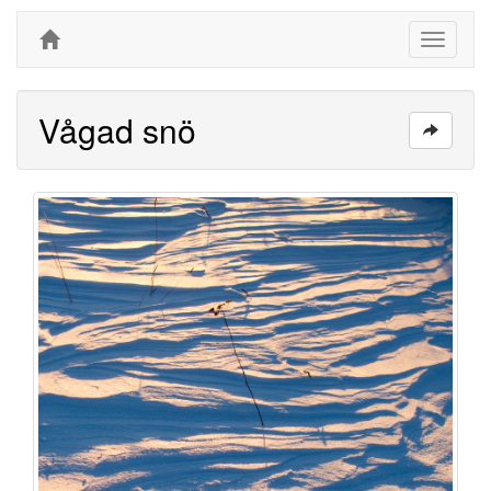
Toggle
navigati
Vågad snö