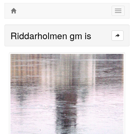
Toggle
navigati
Riddarholmen gm is